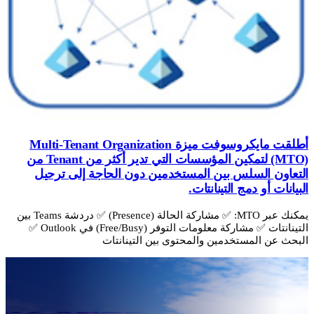
أطلقت مايكروسوفت ميزة Multi-Tenant Organization
(MTO) لتمكين المؤسسات التي تدير أكثر من Tenant من
التعاون السلس بين المستخدمين دون الحاجة إلى ترحيل
البيانات أو دمج التينانتات.
يمكنك عبر MTO: ✅ مشاركة الحالة (Presence) ✅ دردشة Teams بين
التينانتات ✅ مشاركة معلومات التوفر (Free/Busy) في Outlook ✅
البحث عن المستخدمين والمحتوى بين التينانتات