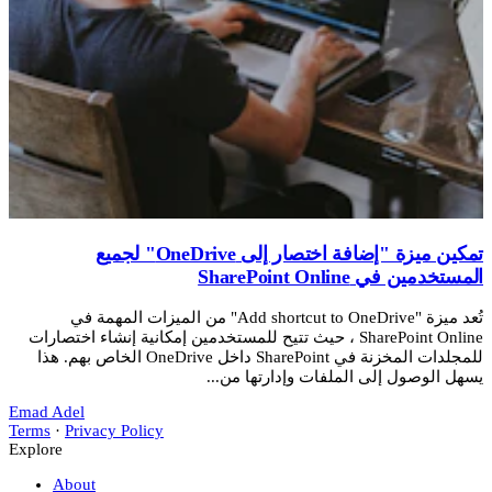
تمكين ميزة "إضافة اختصار إلى OneDrive" لجميع
المستخدمين في SharePoint Online
تُعد ميزة "Add shortcut to OneDrive" من الميزات المهمة في
SharePoint Online ، حيث تتيح للمستخدمين إمكانية إنشاء اختصارات
للمجلدات المخزنة في SharePoint داخل OneDrive الخاص بهم. هذا
يسهل الوصول إلى الملفات وإدارتها من...
Emad Adel
Terms
·
Privacy Policy
Explore
About