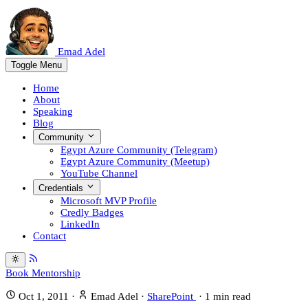
Emad Adel
Toggle Menu
Home
About
Speaking
Blog
Community
Egypt Azure Community (Telegram)
Egypt Azure Community (Meetup)
YouTube Channel
Credentials
Microsoft MVP Profile
Credly Badges
LinkedIn
Contact
Book Mentorship
Oct 1, 2011
·
Emad Adel
·
SharePoint
·
1
min read