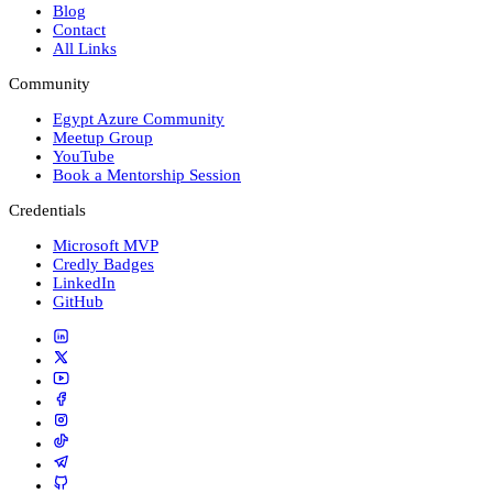
Blog
Contact
All Links
Community
Egypt Azure Community
Meetup Group
YouTube
Book a Mentorship Session
Credentials
Microsoft MVP
Credly Badges
LinkedIn
GitHub