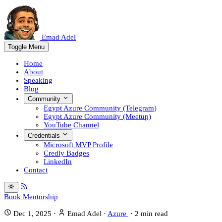
Emad Adel
Toggle Menu
Home
About
Speaking
Blog
Community
Egypt Azure Community (Telegram)
Egypt Azure Community (Meetup)
YouTube Channel
Credentials
Microsoft MVP Profile
Credly Badges
LinkedIn
Contact
Book Mentorship
Dec 1, 2025
·
Emad Adel
·
Azure
·
2
min read