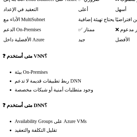
أسهل
أعلى
التعقيد في الإعداد
 افتراضيًا
يحتاج تهيئة إضافية
الأداء مع MultiSubnet
ير مدعوم
✅ ممتاز
الدعم On-Premises
الأفضل
جيد
الأفضلية داخل Azure
❓ متى أستخدم VNN؟
بيئة On-Premises
ربط تطبيقات قديمة لا تدعم DNN
وجود متطلبات أمنية أو شبكات مخصصة
❓ متى أستخدم DNN؟
Availability Groups على Azure VMs
تقليل التكلفة والتعقيد