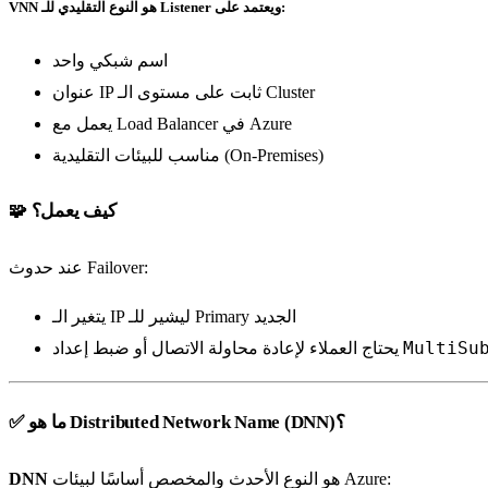
هو النوع التقليدي للـ Listener ويعتمد على:
VNN
اسم شبكي واحد
عنوان IP ثابت على مستوى الـ Cluster
يعمل مع Load Balancer في Azure
مناسب للبيئات التقليدية (On-Premises)
🧩 كيف يعمل؟
عند حدوث Failover:
يتغير الـ IP ليشير للـ Primary الجديد
MultiSu
يحتاج العملاء لإعادة محاولة الاتصال أو ضبط إعداد
✅ ما هو Distributed Network Name (DNN)؟
هو النوع الأحدث والمخصص أساسًا لبيئات Azure:
DNN