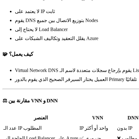
لا يعتمد على IP ثابت
يقوم DNS بتوزيع الاتصال بين جميع Nodes
لا يحتاج إلى Load Balancer
يقلل التعقيد وتكاليف الشبكات على Azure
🧩 كيف يعمل؟
ات متعددة لاسم الـ Listener
العميل يختار السيرفر الصحيح الذي يقوم بالدور Primary تلقائيًا
⚖️ مقارنة بين VNN و DNN
DNN
VNN
العنصر
بدون IP
IP واحد أو أكثر
عدد الـ IP المطلوب
ر مطلوب
✅ ضروري
الحاجة إلى Load Balancer على Azure