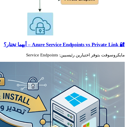
🔐 Azure Service Endpoints vs Private Link – أيهما تختار؟
مايكروسوفت بتوفر اختيارين رئيسيين: Service Endpoints