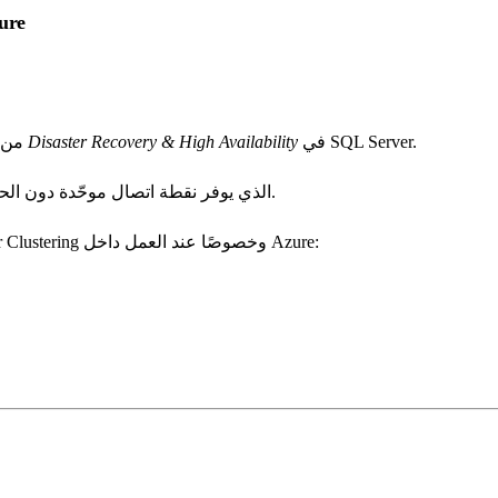
الفرق بين VNN و DNN في On
في SQL Server.
Disaster Recovery & High Availability
من أقوى حلول التوافر العالي
الذي يوفر نقطة اتصال موحّدة دون الحاجة لمعرفة السيرفر الأساسي أو الثانوي.
يوجد نوعان أساسيان من Listener في بيئات Windows Server Failover Clustering وخصوصًا عند العمل داخل Azure: